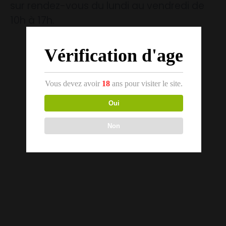
sur rendez-vous du lundi au vendredi de
10h à 17h.
Vérification d'age
Vous devez avoir
18
ans pour visiter le site.
Oui
Non